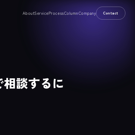
About
Service
Process
Column
Company
Contact
で相談するに