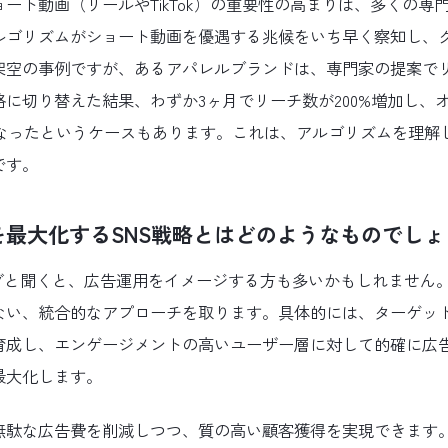
ート動画（リールやTikTok）の重要性の高まりは、多くの専
ルゴリズムがショート動画を優遇する兆候をいち早く察知し、
架空の事例ですが、あるアパレルブランドは、専門家の提案で
に切り替えた結果、わずか3ヶ月でリーチ数が200%増加し、
倍になったというケースもあります。これは、アルゴリズムを理解
です。
を最大化するSNS戦略とはどのようなものでしょ
ングと聞くと、広告運用をイメージする方も多いかもしれません
ない、統合的なアプローチを取ります。具体的には、ターゲッ
育成し、エンゲージメントの高いユーザー層に対して的確に広
最大化します。
無駄な広告費を削減しつつ、質の高い顧客獲得を実現できます。あ