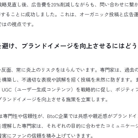
戦略見直し後、広告費を20%削減しながらも、問い合わせに繋
改善することに成功しました。これは、オーガニック投稿と広告
ではの視点です。
を避け、ブランドイメージを向上させるにはどう
高い反面、常に炎上のリスクをはらんでいます。専門家は、過去
を構築し、不適切な表現や誤解を招く投稿を未然に防ぎます。
、UGC（ユーザー生成コンテンツ）を戦略的に促し、ポジティ
ブランドイメージを向上させる施策を立案します。
では専門性や信頼性が、BtoC企業では共感や親近感がブランド
を理解した専門家は、それぞれの目的に合わせたコミュニケー
着実にファンの信頼を積み上げていきます。