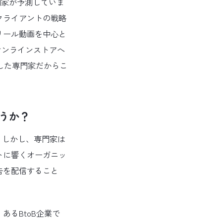
門家が予測していま
クライアントの戦略
リール動画を中心と
オンラインストアへ
した専門家だからこ
うか？
。しかし、専門家は
トに響くオーガニッ
告を配信すること
るBtoB企業で