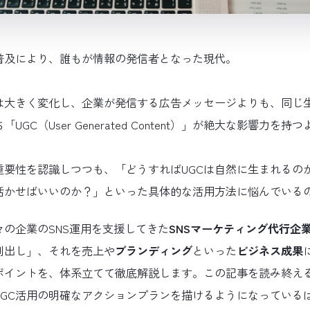
普及により、誰もが情報の発信者となった現代。
は大きく変化し、企業が発信する広告メッセージよりも、同じ
UGC（User Generated Content）」が絶大な影響力を
要性を認識しつつも、「どうすればUGCは自然に生まれるのか
活かせばいいのか？」といった具体的な活用方法に悩んでいる
の企業のSNS運用を支援してきた
SNSマーケティング代行企
創出し」、それを売上や
ブランディング
といった
ビジネス成果
ポイントを、体系立てて徹底解説します。この記事を読み終え
UGC活用の明確なアクションプランを描けるようになっている