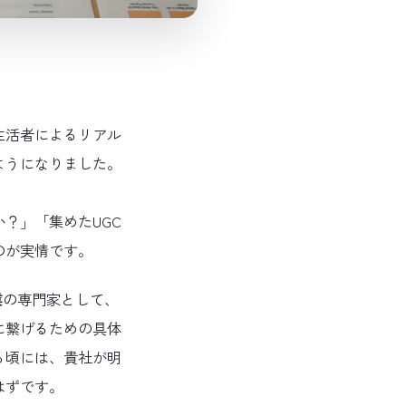
生活者によるリアル
持つようになりました。
？」「集めたUGC
のが実情です。
業
の専門家として、
に繋げるための具体
る頃には、貴社が明
はずです。