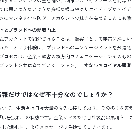
作するコンテンツの量を補い、制作コストやリソースを削減で
では思いつかないような多様な視点やクリエイティブなアイデ
ツのマンネリ化を防ぎ、アカウントの魅力を高めることにも繋
トとブランドへの愛着向上
式アカウントで紹介されることは、顧客にとって非常に嬉しい
れた」という体験は、ブランドへのエンゲージメントを飛躍的に
プロセスは、企業と顧客の双方向コミュニケーションそのもの
ブランドを共に育てていく「ファン」、すなわち
ロイヤル顧客
情報だけではなぜ不十分なのでしょうか？
おいて、生活者は日々大量の広告に接しており、その多くを無
「広告疲れ」の状態です。企業がどれだけ自社製品の素晴らし
された瞬間に、そのメッセージは色褪せてしまいます。