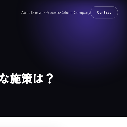
About
Service
Process
Column
Company
Contact
的な施策は？