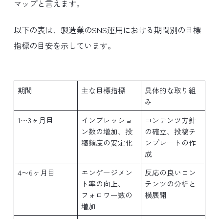
マップと言えます。
以下の表は、製造業のSNS運用における期間別の目標
指標の目安を示しています。
期間
主な目標指標
具体的な取り組
み
1〜3ヶ月目
インプレッショ
コンテンツ方針
ン数の増加、投
の確立、投稿テ
稿頻度の安定化
ンプレートの作
成
4〜6ヶ月目
エンゲージメン
反応の良いコン
ト率の向上、
テンツの分析と
フォロワー数の
横展開
増加