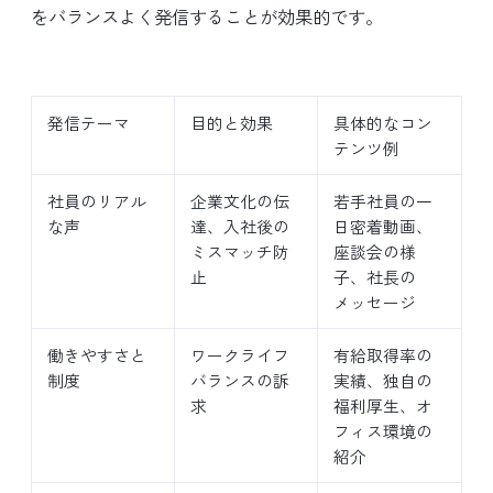
をバランスよく発信することが効果的です。
発信テーマ
目的と効果
具体的なコン
テンツ例
社員のリアル
企業文化の伝
若手社員の一
な声
達、入社後の
日密着動画、
ミスマッチ防
座談会の様
止
子、社長の
メッセージ
働きやすさと
ワークライフ
有給取得率の
制度
バランスの訴
実績、独自の
求
福利厚生、オ
フィス環境の
紹介