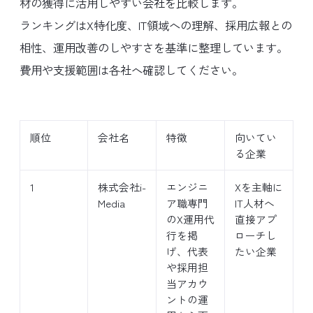
材の獲得に活用しやすい会社を比較します。
ランキングはX特化度、IT領域への理解、採用広報との
相性、運用改善のしやすさを基準に整理しています。
費用や支援範囲は各社へ確認してください。
順位
会社名
特徴
向いてい
る企業
1
株式会社i-
エンジニ
Xを主軸に
Media
ア職専門
IT人材へ
のX運用代
直接アプ
行を掲
ローチし
げ、代表
たい企業
や採用担
当アカウ
ントの運