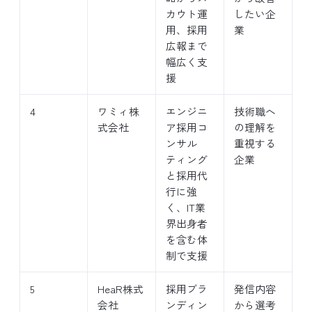
カウト運
したい企
用、採用
業
広報まで
幅広く支
援
4
ワミィ株
エンジニ
技術職へ
式会社
ア採用コ
の理解を
ンサル
重視する
ティング
企業
と採用代
行に強
く、IT業
界出身者
を含む体
制で支援
5
HeaR株式
採用ブラ
発信内容
会社
ンディン
から選考