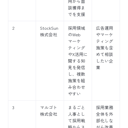
用から面
談獲得ま
でを支援
2
StockSun
採用領域
広告運用
株式会社
のWeb
やマーケ
マーケ
ティング
ティング
施策も含
やX活用に
めて相談
関する知
したい企
見を発信
業
し、複数
施策を組
み合わせ
やすい
3
マルゴト
まるごと
採用業務
株式会社
人事とし
全体を外
て採用戦
部化しな
略からス
がら改善