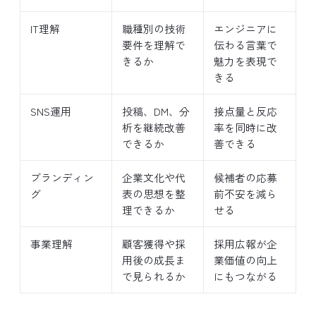
IT理解
職種別の技術
エンジニアに
要件を理解で
伝わる言葉で
きるか
魅力を表現で
きる
SNS運用
投稿、DM、分
接点量と反応
析を継続改善
率を同時に改
できるか
善できる
ブランディン
企業文化や代
候補者の応募
グ
表の思想を整
前不安を減ら
理できるか
せる
事業理解
顧客獲得や採
採用広報が企
用後の成長ま
業価値の向上
で見られるか
にもつながる