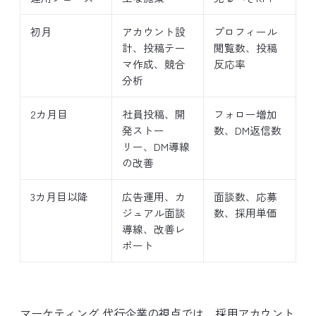
初月
アカウント設
プロフィール
計、投稿テー
閲覧数、投稿
マ作成、競合
反応率
分析
2カ月目
社員投稿、開
フォロー増加
発ストー
数、DM返信数
リー、DM導線
の改善
3カ月目以降
広告運用、カ
面談数、応募
ジュアル面談
数、採用単価
導線、改善レ
ポート
マーケティング 代行企業の視点では、採用アカウント