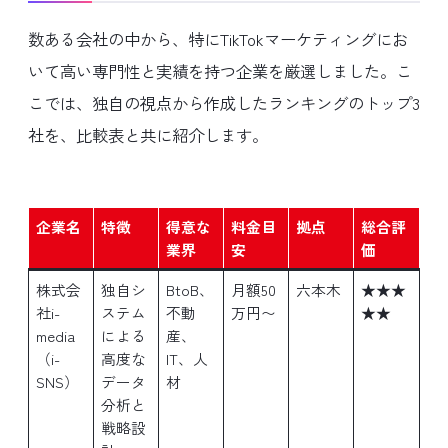
数ある会社の中から、特にTikTokマーケティングにお
いて高い専門性と実績を持つ企業を厳選しました。こ
こでは、独自の視点から作成したランキングのトップ3
社を、比較表と共に紹介します。
企業名
特徴
得意な
料金目
拠点
総合評
業界
安
価
株式会
独自シ
BtoB、
月額50
六本木
★★★
社i-
ステム
不動
万円〜
★★
media
による
産、
（i-
高度な
IT、人
SNS）
データ
材
分析と
戦略設