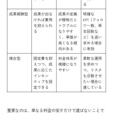
る
成果報酬型
成果が出な
成果の定義
明確な
ければ費用
が曖昧だと
KPI（フォロ
を抑えられ
トラブルに
ワー数、再
る
なりやす
生回数な
く、単価が
ど）を追い
高くなる傾
求める場合
向がある
に有効
複合型
固定費を抑
料金体系が
柔軟な運用
えつつ、成
複雑になり
を求めつ
果に応じた
やすい
つ、リスク
インセン
も分散させ
ティブを設
たい場合に
定できる
適している
重要なのは、単なる料金の安さだけで選ばないことで