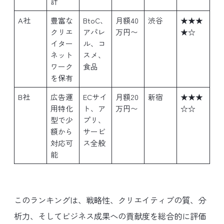
計
A社
豊富な
BtoC、
月額40
渋谷
★★★
クリエ
アパレ
万円〜
★☆
イター
ル、コ
ネット
スメ、
ワーク
食品
を保有
B社
広告運
ECサイ
月額20
新宿
★★★
用特化
ト、ア
万円〜
☆☆
型で少
プリ、
額から
サービ
対応可
ス全般
能
このランキングは、戦略性、クリエイティブの質、分
析力、そしてビジネス成果への貢献度を総合的に評価