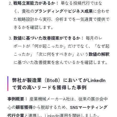
戦略立案能力があるか：
単なる投稿代行ではな
く、貴社の
ブランディング
や
ビジネス成果
に合わせ
た戦略設計から実行、分析までを一気通貫で提供で
きるかを確認します。
数値に基づいた改善提案ができるか：
毎月のレ
ポートが「何が起こったか」だけでなく、「なぜ起
こったか」「次に何をすべきか」という
数値の解釈
に基づいた改善提案を含んでいるかを確認します。
弊社が製造業（BtoB）においてがLinkedIn
で質の高いリードを獲得した事例
事例概要：
産業機械メーカーA社は、従来の展示会中
心の
顧客獲得
から脱却するため、
SNSマーケティング
代行企業
と連携し、LinkedIn運用を開始しました。