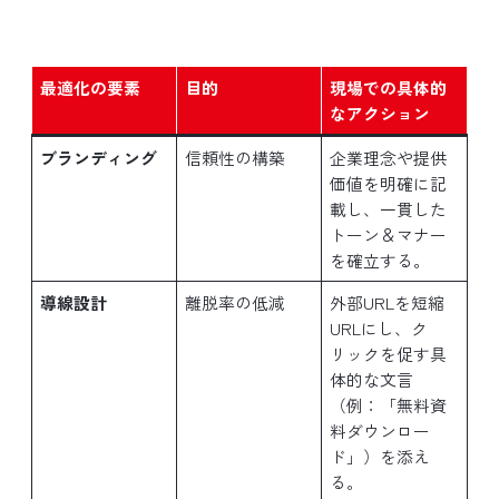
最適化の要素
目的
現場での具体的
なアクション
ブランディング
信頼性の構築
企業理念や提供
価値を明確に記
載し、一貫した
トーン＆マナー
を確立する。
導線設計
離脱率の低減
外部URLを短縮
URLにし、ク
リックを促す具
体的な文言
（例：「無料資
料ダウンロー
ド」）を添え
る。