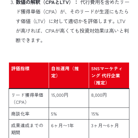
数値の解釈（CPAとLTV）：
代行費用を含めたリー
ド獲得単価（CPA）が、そのリードが生涯にもたら
す価値（LTV）に対して適切かを評価します。LTV
が高ければ、CPAが高くても投資対効果は高いと判
断できます。
評価指標
自社運用（推
SNSマーケティ
定）
ング 代行企業
（推定）
リード獲得単価
15,000円
8,000円
（CPA）
商談化率
5%
15%
成果達成までの
6ヶ月〜1年
3ヶ月〜6ヶ月
期間